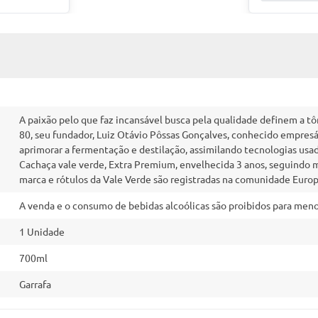
A paixão pelo que faz incansável busca pela qualidade definem a t
80, seu fundador, Luiz Otávio Pôssas Gonçalves, conhecido empresár
aprimorar a fermentação e destilação, assimilando tecnologias usad
Cachaça vale verde, Extra Premium, envelhecida 3 anos, seguindo m
marca e rótulos da Vale Verde são registradas na comunidade Europ
A venda e o consumo de bebidas alcoólicas são proibidos para menor
1 Unidade
700ml
Garrafa