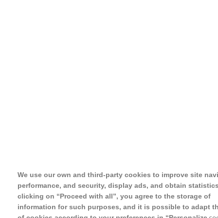
We use our own and third-party cookies to improve site nav
performance, and security, display ads, and obtain statistic
clicking on “Proceed with all”, you agree to the storage of
information for such purposes, and it is possible to adapt t
coo
of cookies according to your preferences in “Personalize