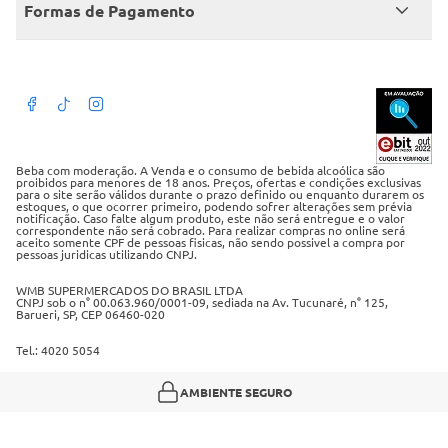
Fale conosco
Encontre um Clube
Formas de Pagamento
Member’s Mark
Atendimento em libras
Televendas
Cartão crédito Sam’s Club
+Negócios
Blog
Dúvidas frequentes
Termos de Uso
Beba com moderação. A Venda e o consumo de bebida alcoólica são
proibidos para menores de 18 anos. Preços, ofertas e condições exclusivas
para o site serão válidos durante o prazo definido ou enquanto durarem os
Política de privacidade
estoques, o que ocorrer primeiro, podendo sofrer alterações sem prévia
notificação. Caso falte algum produto, este não será entregue e o valor
correspondente não será cobrado. Para realizar compras no online será
Política de trocas e devoluções
aceito somente CPF de pessoas fisicas, não sendo possivel a compra por
pessoas juridicas utilizando CNPJ.
Regulamento cashback
WMB SUPERMERCADOS DO BRASIL LTDA
CNPJ sob o n° 00.063.960/0001-09, sediada na Av. Tucunaré, n° 125,
Barueri, SP, CEP 06460-020
Tel.: 4020 5054
AMBIENTE SEGURO