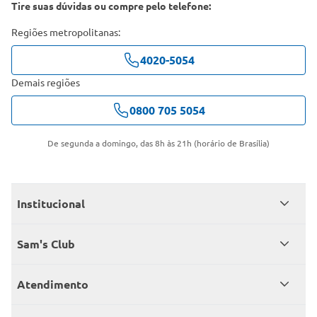
Tire suas dúvidas ou compre pelo telefone:
Regiões metropolitanas:
4020-5054
Demais regiões
0800 705 5054
De segunda a domingo, das 8h às 21h (horário de Brasília)
Institucional
Quem somos
Sam's Club
Catálogo
Seja sócio
Atendimento
Trabalhe conosco
Benefícios