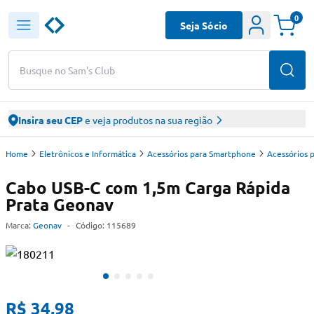
0
Seja Sócio
Busque no Sam's Club
Insira seu CEP
e veja produtos na sua região
Home
Eletrônicos e Informática
Acessórios para Smartphone
Acessórios 
Cabo USB-C com 1,5m Carga Rápida
Prata Geonav
Marca:
Geonav
-
Código:
115689
R$ 34,98