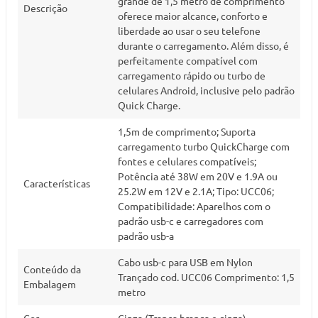
grande de 1,5 metro de comprimento
Descrição
oferece maior alcance, conforto e
liberdade ao usar o seu telefone
durante o carregamento. Além disso, é
perfeitamente compatível com
carregamento rápido ou turbo de
celulares Android, inclusive pelo padrão
Quick Charge.
1,5m de comprimento; Suporta
carregamento turbo QuickCharge com
fontes e celulares compatíveis;
Potência até 38W em 20V e 1.9A ou
Características
25.2W em 12V e 2.1A; Tipo: UCC06;
Compatibilidade: Aparelhos com o
padrão usb-c e carregadores com
padrão usb-a
Cabo usb-c para USB em Nylon
Conteúdo da
Trançado cod. UCC06 Comprimento: 1,5
Embalagem
metro