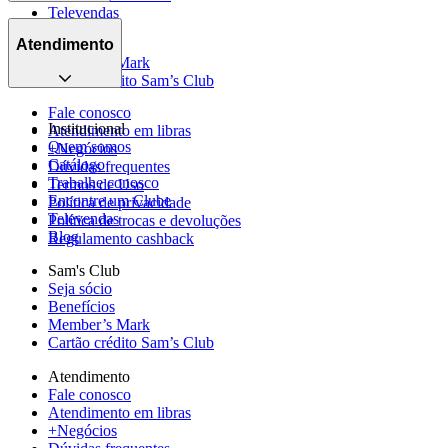
Televendas
Seja sócio
Blog
Benefícios
Atendimento
Member’s Mark
Cartão crédito Sam’s Club
Fale conosco
Institucional
Atendimento em libras
Quem somos
+Negócios
Catálogo
Dúvidas frequentes
Trabalhe conosco
Termos de Uso
Encontre um Clube
Política de privacidade
Televendas
Política de trocas e devoluções
Blog
Regulamento cashback
Sam's Club
Seja sócio
Benefícios
Member’s Mark
Cartão crédito Sam’s Club
Atendimento
Fale conosco
Atendimento em libras
+Negócios