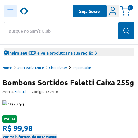
0
Seja Sócio
Busque no Sam's Club
Insira seu CEP
e veja produtos na sua região
Home
Mercearia Doce
Chocolates
Importados
Bombons Sortidos Feletti Caixa 255g
Marca:
Feletti
-
Código:
130416
ITÁLIA
R$ 99,98
Ver mais formas de pagamento