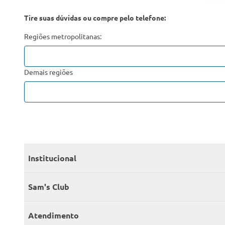
Tire suas dúvidas ou compre pelo telefone:
Regiões metropolitanas:
Demais regiões
Institucional
Quem somos
Sam's Club
Catálogo
Seja sócio
Atendimento
Trabalhe conosco