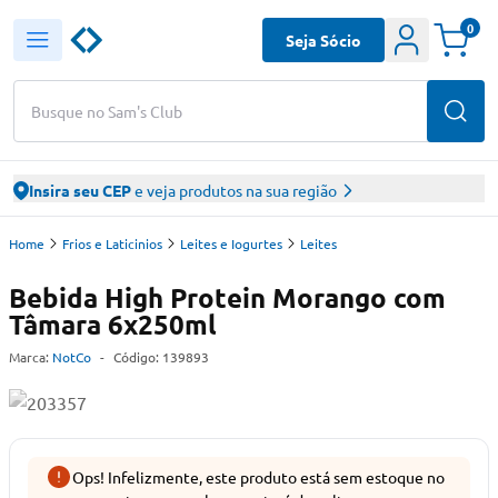
0
Seja Sócio
Busque no Sam's Club
Insira seu CEP
e veja produtos na sua região
Home
Frios e Laticinios
Leites e Iogurtes
Leites
Bebida High Protein Morango com
Tâmara 6x250ml
Marca:
NotCo
-
Código:
139893
Ops! Infelizmente, este produto está sem estoque no