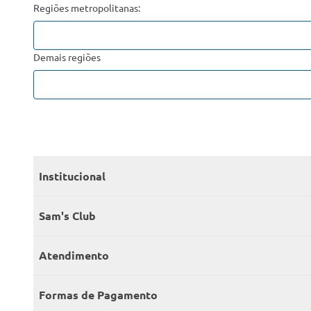
Regiões metropolitanas:
Demais regiões
Institucional
Quem somos
Sam's Club
Catálogo
Seja sócio
Atendimento
Trabalhe conosco
Benefícios
Fale conosco
Encontre um Clube
Formas de Pagamento
Member’s Mark