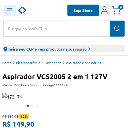
0
Seja Sócio
Busque no Sam's Club
Insira seu CEP
e veja produtos na sua região
Home
Eletroportáteis
Lavanderia
Aspirador e acessórios
Aspirador VCS2005 2 em 1 127V
Marca:
Member's Mark
-
Código:
111174
R$ 169,98
-
12
%
R$ 149,90