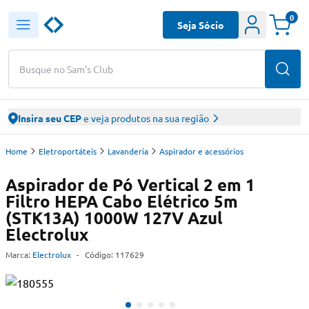
0
Seja Sócio
Busque no Sam's Club
Insira seu CEP
e veja produtos na sua região
Home
Eletroportáteis
Lavanderia
Aspirador e acessórios
Aspirador de Pó Vertical 2 em 1
Filtro HEPA Cabo Elétrico 5m
(STK13A) 1000W 127V Azul
Electrolux
Marca:
Electrolux
-
Código:
117629