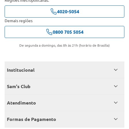
4020-5054
Demais regiões
0800 705 5054
De segunda a domingo, das 8h às 21h (horário de Brasília)
Institucional
Quem somos
Sam's Club
Catálogo
Seja sócio
Atendimento
Trabalhe conosco
Benefícios
Fale conosco
Encontre um Clube
Formas de Pagamento
Member’s Mark
Atendimento em libras