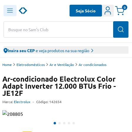
0
Seja Sócio
Busque no Sam's Club
Insira seu CEP
e veja produtos na sua região
Home
Eletrodomésticos
Ar e Ventilação
Ar condicionados
Ar-condicionado Electrolux Color
Adapt Inverter 12.000 BTUs Frio -
JE12F
Marca:
Electrolux
-
Código:
142654