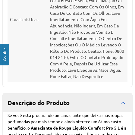
Local Fresco E Seco, Evite Inalação Ou
Aspiração E Contato Com Os Olhos, Em
Caso De Contato Com Os Olhos, Lave
Características
Imediatamente Com Água Em
Abundância, Não Ingerir, Em Caso De
Ingestão, Não Provoque Vômito E
Consulte Imediatamente O Centro De
Intoxicações Ou O Médico Levando O
Rótulo Do Produto, Ceatox, Fone, 0800
014 8110, Evite O Contato Prolongado
Com A Pele, Depois De Utilizar Este
Produto, Lave E Seque As Mãos, Água,
Pode Faltar, Não Desperdice
Descrição do Produto
Se você está procurando um amaciante que deixa suas roupas
perfumadas por mais tempo e ainda oferece um ótimo custo-
benefício, o
Amaciante de Roupa Líquido Comfort Pro 5 L
é a
escolha certa. Desenvolvido para suavizar fibras e reduzir o