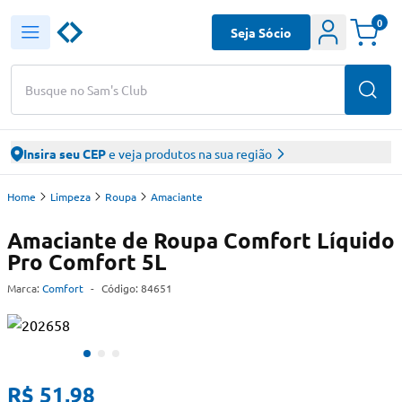
0
Seja Sócio
Busque no Sam's Club
Insira seu CEP
e veja produtos na sua região
Home
Limpeza
Roupa
Amaciante
Amaciante de Roupa Comfort Líquido
Pro Comfort 5L
Marca:
Comfort
-
Código:
84651
R$ 51,98