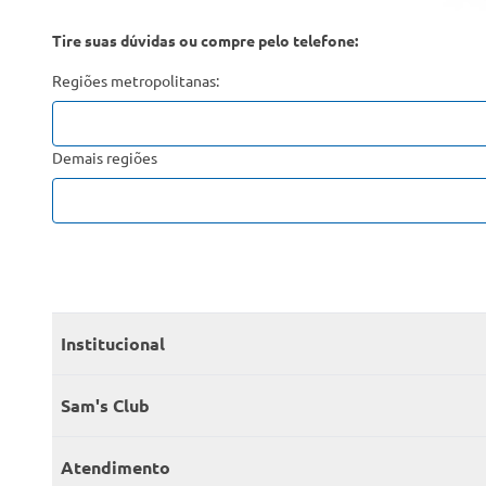
Tire suas dúvidas ou compre pelo telefone:
Regiões metropolitanas:
Demais regiões
Institucional
Quem somos
Sam's Club
Catálogo
Seja sócio
Atendimento
Trabalhe conosco