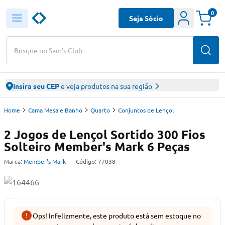
0
Seja Sócio
Busque no Sam's Club
Insira seu CEP
e veja produtos na sua região
Home
Cama Mesa e Banho
Quarto
Conjuntos de Lençol
2 Jogos de Lençol Sortido 300 Fios
Solteiro Member's Mark 6 Peças
Marca:
Member's Mark
-
Código:
77038
Ops! Infelizmente, este produto está sem estoque no