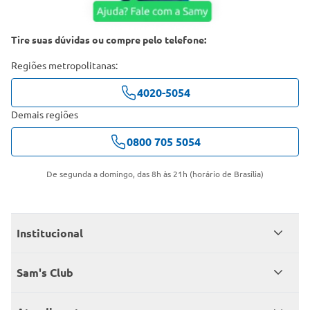
Tire suas dúvidas ou compre pelo telefone:
Regiões metropolitanas:
4020-5054
Demais regiões
0800 705 5054
De segunda a domingo, das 8h às 21h (horário de Brasília)
Institucional
Quem somos
Sam's Club
Catálogo
Seja sócio