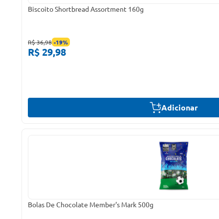
Biscoito Shortbread Assortment 160g
R$ 36,98
-
19
%
R$ 29,98
Adicionar
Bolas De Chocolate Member's Mark 500g