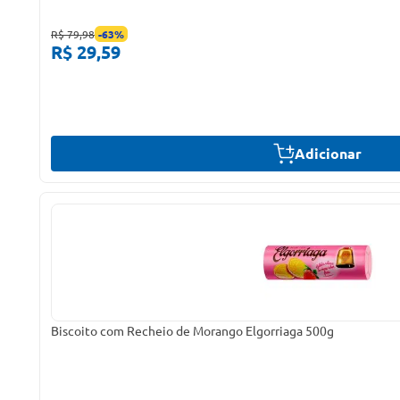
R$ 79,98
-
63
%
R$ 29,59
Adicionar
Biscoito com Recheio de Morango Elgorriaga 500g