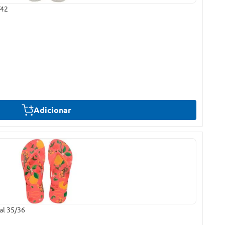
/42
Adicionar
al 35/36