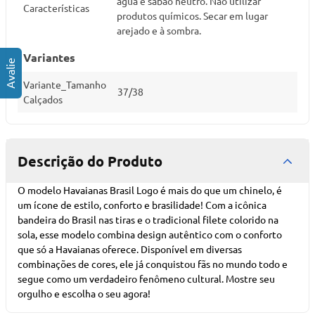
água e sabão neutro. Não utilizar
Características
produtos químicos. Secar em lugar
arejado e à sombra.
Variantes
Variante_Tamanho
37/38
Calçados
Descrição do Produto
O modelo Havaianas Brasil Logo é mais do que um chinelo, é
um ícone de estilo, conforto e brasilidade! Com a icônica
bandeira do Brasil nas tiras e o tradicional filete colorido na
sola, esse modelo combina design autêntico com o conforto
que só a Havaianas oferece. Disponível em diversas
combinações de cores, ele já conquistou fãs no mundo todo e
segue como um verdadeiro fenômeno cultural. Mostre seu
orgulho e escolha o seu agora!