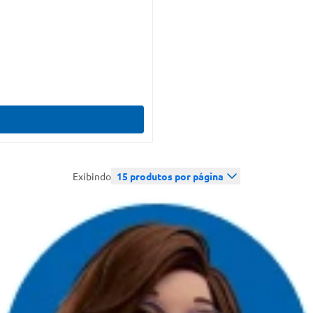
Exibindo
15
produtos por página