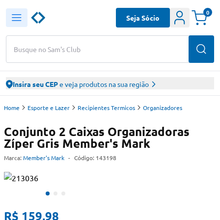
0
Seja Sócio
Busque no Sam's Club
Insira seu CEP
e veja produtos na sua região
Home
Esporte e Lazer
Recipientes Termicos
Organizadores
Conjunto 2 Caixas Organizadoras
Zíper Gris Member's Mark
Marca:
Member's Mark
-
Código:
143198
R$ 159,98