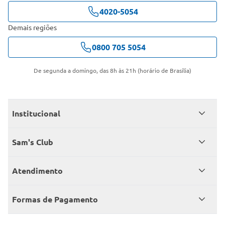
4020-5054
Demais regiões
0800 705 5054
De segunda a domingo, das 8h às 21h (horário de Brasília)
Institucional
Quem somos
Sam's Club
Catálogo
Seja sócio
Atendimento
Trabalhe conosco
Benefícios
Fale conosco
Encontre um Clube
Formas de Pagamento
Member’s Mark
Atendimento em libras
Televendas