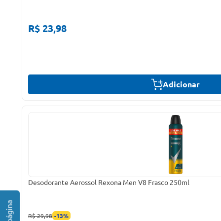
R$ 23,98
Adicionar
Desodorante Aerossol Rexona Men V8 Frasco 250ml
R$ 29,98
-
13
%