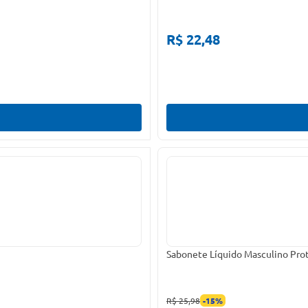
R$ 22,48
Sabonete Líquido Masculino Pro
R$ 25,98
-
15
%