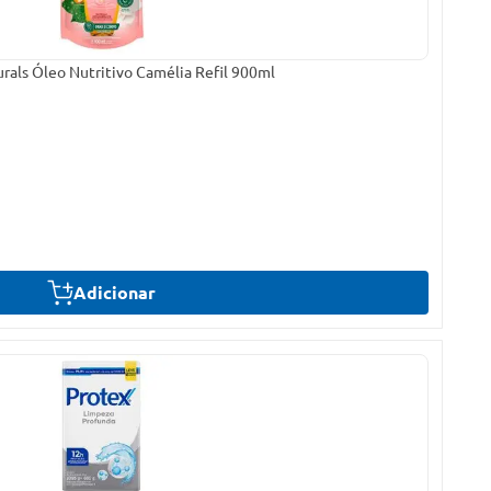
rals Óleo Nutritivo Camélia Refil 900ml
Adicionar