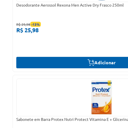
Desodorante Aerossol Rexona Men Active Dry Frasco 250ml
R$ 29,98
-
13
%
R$ 25,98
Adicionar
Sabonete em Barra Protex Nutri Protect Vitamina E + Glicerin