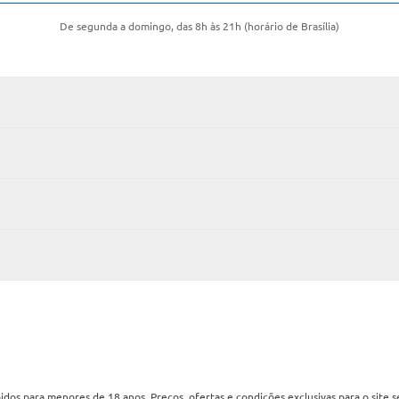
De segunda a domingo, das 8h às 21h (horário de Brasília)
os para menores de 18 anos. Preços, ofertas e condições exclusivas para o site 