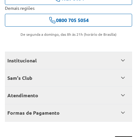
Demais regiões
0800 705 5054
De segunda a domingo, das 8h às 21h (horário de Brasília)
Institucional
Quem somos
Sam's Club
Catálogo
Seja sócio
Atendimento
Trabalhe conosco
Benefícios
Fale conosco
Encontre um Clube
Formas de Pagamento
Member’s Mark
Atendimento em libras
Televendas
Cartão crédito Sam’s Club
+Negócios
Blog