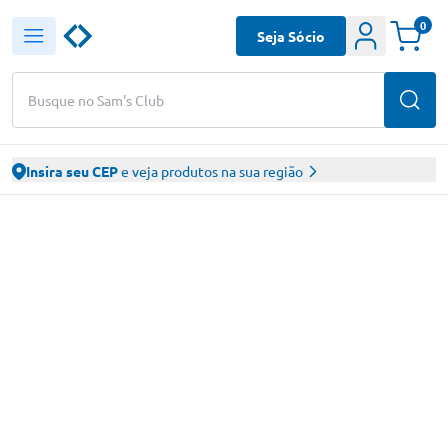
0
Seja Sócio
Busque no Sam's Club
Insira seu CEP
e veja produtos na sua região
Sam’s Club – Faça suas compras online