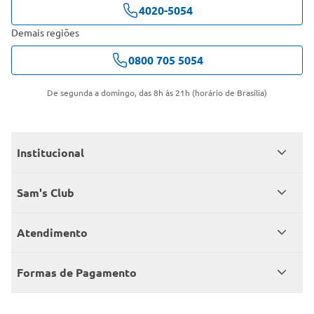
4020-5054
Demais regiões
0800 705 5054
De segunda a domingo, das 8h às 21h (horário de Brasília)
Institucional
Quem somos
Sam's Club
Catálogo
Seja sócio
Atendimento
Trabalhe conosco
Benefícios
Fale conosco
Encontre um Clube
Formas de Pagamento
Member’s Mark
Atendimento em libras
Televendas
Cartão crédito Sam’s Club