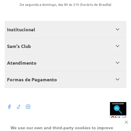
De segunda a domingo, das 8h às 21h (horário de Brasília)
Institucional
Quem somos
Sam's Club
Catálogo
Seja sócio
Atendimento
Trabalhe conosco
Benefícios
Fale conosco
Encontre um Clube
Formas de Pagamento
Member’s Mark
Atendimento em libras
Televendas
Cartão crédito Sam’s Club
+Negócios
Blog
Dúvidas frequentes
Termos de Uso
Beba com moderação. A Venda e o consumo de bebida alcoólica são
We use our own and third-party cookies to improve
proibidos para menores de 18 anos. Preços, ofertas e condições exclusivas