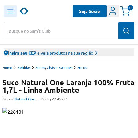
0
Seja Sócio
Busque no Sam's Club
Insira seu CEP
e veja produtos na sua região
Home
Bebidas
Sucos, Chás e Xaropes
Sucos
Suco Natural One Laranja 100% Fruta
1,7L - Linha Ambiente
Marca:
Natural One
-
Código:
145725