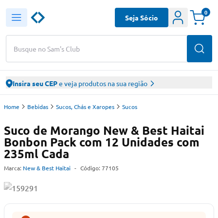
0
Seja Sócio
Busque no Sam's Club
Insira seu CEP
e veja produtos na sua região
Home
Bebidas
Sucos, Chás e Xaropes
Sucos
Suco de Morango New & Best Haitai
Bonbon Pack com 12 Unidades com
235ml Cada
Marca:
New & Best Haitai
-
Código:
77105