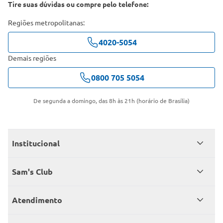
Tire suas dúvidas ou compre pelo telefone:
Regiões metropolitanas:
4020-5054
Demais regiões
0800 705 5054
De segunda a domingo, das 8h às 21h (horário de Brasília)
Institucional
Quem somos
Sam's Club
Catálogo
Seja sócio
Atendimento
Trabalhe conosco
Benefícios