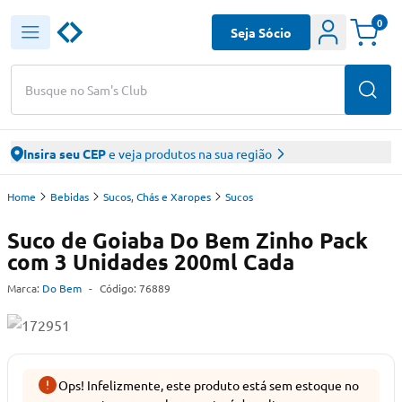
0
Seja Sócio
Busque no Sam's Club
Insira seu CEP
e veja produtos na sua região
Home
Bebidas
Sucos, Chás e Xaropes
Sucos
Suco de Goiaba Do Bem Zinho Pack
com 3 Unidades 200ml Cada
Marca:
Do Bem
-
Código:
76889
Ops! Infelizmente, este produto está sem estoque no