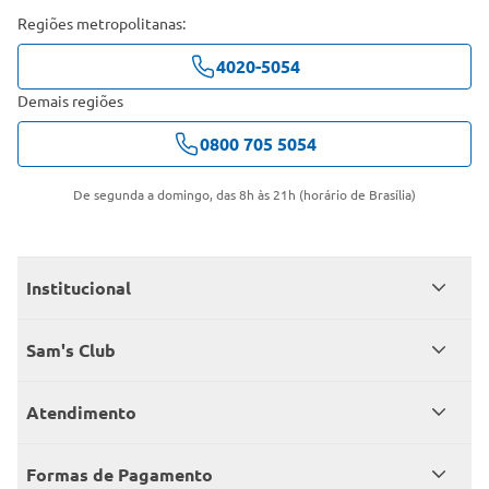
Regiões metropolitanas:
4020-5054
Demais regiões
0800 705 5054
De segunda a domingo, das 8h às 21h (horário de Brasília)
Institucional
Quem somos
Sam's Club
Catálogo
Seja sócio
Atendimento
Trabalhe conosco
Benefícios
Fale conosco
Encontre um Clube
Formas de Pagamento