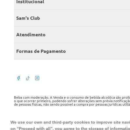
Institucional
Quem somos
Sam's Club
Catálogo
Seja sócio
Atendimento
Trabalhe conosco
Benefícios
Fale conosco
Encontre um Clube
Formas de Pagamento
Member’s Mark
Atendimento em libras
Televendas
Cartão crédito Sam’s Club
+Negócios
Blog
Dúvidas frequentes
Termos de Uso
Beba com moderação. A Venda e o consumo de bebida alcoólica são proibid
o que ocorrer primeiro, podendo sofrer alterações sem prévia notificaçã
de pessoas fisicas, não sendo possivel a compra por pessoas juridicas util
Política de privacidade
WMB SUPERMERCADOS DO BRASIL LTDA
Política de trocas e devoluções
CNPJ sob o n° 00.063.960/0001-09, sediada na Av. Tucunaré, n° 125, Bar
We use our own and third-party cookies to improve site navig
Tel.: 4020 5054
on “Proceed with all”, you agree to the storage of informati
Regulamento cashback