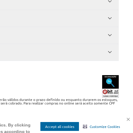
serão válidos durante o prazo definido ou enquanto durarem os estoques,
 será cobrado. Para realizar compras no online será aceito somente CPF
ics. By clicking
Accept all cookies
Customize Cookies
es according to