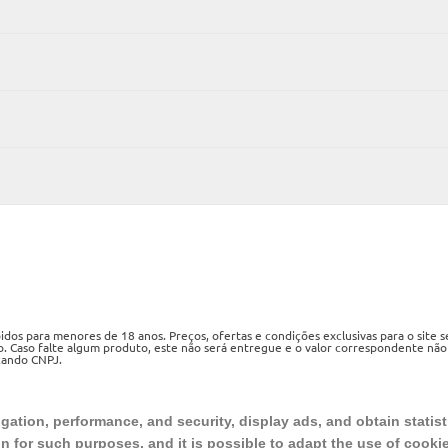
os para menores de 18 anos. Preços, ofertas e condições exclusivas para o site 
o. Caso falte algum produto, este não será entregue e o valor correspondente não
izando CNPJ.
ueri, SP, CEP 06460-020
ation, performance, and security, display ads, and obtain statist
on for such purposes, and it is possible to adapt the use of cooki