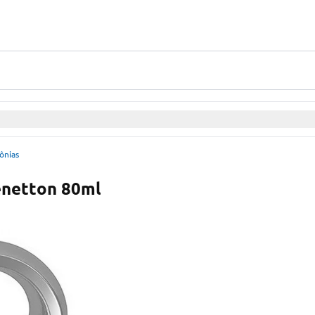
ônias
enetton 80ml