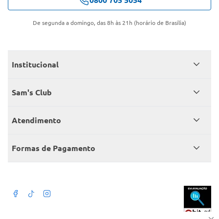
De segunda a domingo, das 8h às 21h (horário de Brasília)
Institucional
Quem somos
Sam's Club
Catálogo
Seja sócio
Atendimento
Trabalhe conosco
Benefícios
Fale conosco
Encontre um Clube
Formas de Pagamento
Member’s Mark
Atendimento em libras
Televendas
Cartão crédito Sam’s Club
+Negócios
Blog
Dúvidas frequentes