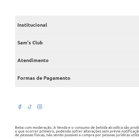
Institucional
Quem somos
Sam's Club
Catálogo
Seja sócio
Atendimento
Trabalhe conosco
Benefícios
Fale conosco
Encontre um Clube
Formas de Pagamento
Member’s Mark
Atendimento em libras
Televendas
Cartão crédito Sam’s Club
+Negócios
Blog
Dúvidas frequentes
Termos de Uso
Beba com moderação. A Venda e o consumo de bebida alcoólica são proibid
o que ocorrer primeiro, podendo sofrer alterações sem prévia notificaçã
de pessoas fisicas, não sendo possivel a compra por pessoas juridicas util
Política de privacidade