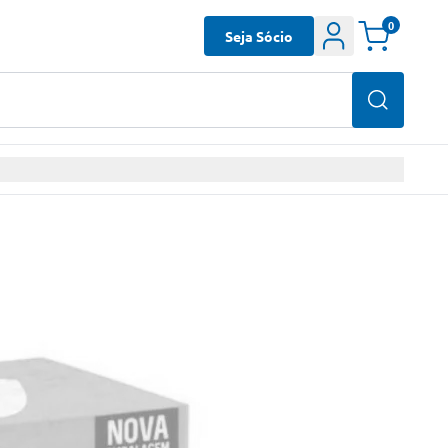
0
Seja Sócio