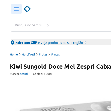
Busque no Sam's Club
Insira seu CEP
e veja produtos na sua região
Home
Hortifruti
Frutas
Frutas
Kiwi Sungold Doce Mel Zespri Cai
Marca:
Zespri
-
Código:
80006