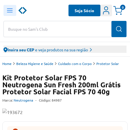
0
Seja Sócio
Busque no Sam's Club
Insira seu CEP
e veja produtos na sua região
Home
Beleza Higiene e Saúde
Cuidado com o Corpo
Protetor Solar
Kit Protetor Solar FPS 70
Neutrogena Sun Fresh 200ml Grátis
Protetor Solar Facial FPS 70 40g
Marca:
Neutrogena
-
Código:
84987