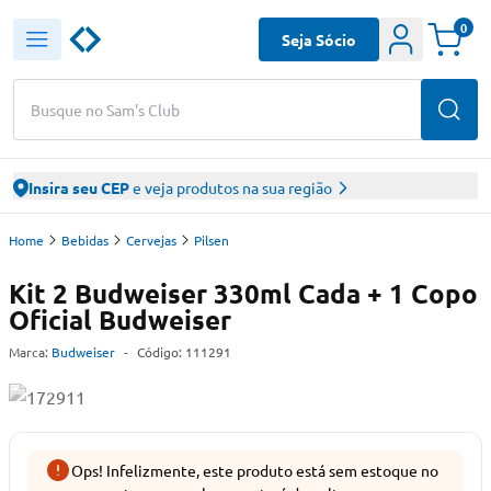
0
Seja Sócio
Busque no Sam's Club
Insira seu CEP
e veja produtos na sua região
Home
Bebidas
Cervejas
Pilsen
Kit 2 Budweiser 330ml Cada + 1 Copo
Oficial Budweiser
Marca:
Budweiser
-
Código:
111291
Ops! Infelizmente, este produto está sem estoque no