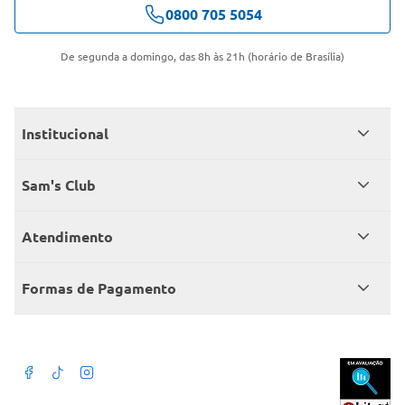
0800 705 5054
De segunda a domingo, das 8h às 21h (horário de Brasília)
Institucional
Quem somos
Sam's Club
Catálogo
Seja sócio
Atendimento
Trabalhe conosco
Benefícios
Fale conosco
Encontre um Clube
Formas de Pagamento
Member’s Mark
Atendimento em libras
Televendas
Cartão crédito Sam’s Club
+Negócios
Blog
Dúvidas frequentes