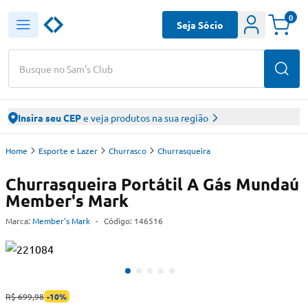
0
Seja Sócio
Busque no Sam's Club
Insira seu CEP
e veja produtos na sua região
Home
Esporte e Lazer
Churrasco
Churrasqueira
Churrasqueira Portátil A Gás Mundaú
Member's Mark
Marca:
Member's Mark
-
Código:
146516
R$ 699,98
-
10
%