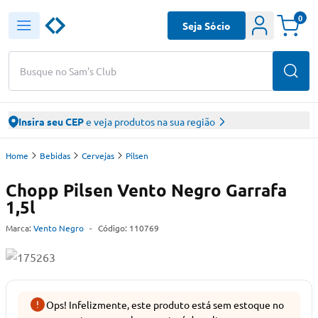
0
Seja Sócio
Busque no Sam's Club
Insira seu CEP
e veja produtos na sua região
Home
Bebidas
Cervejas
Pilsen
Chopp Pilsen Vento Negro Garrafa
1,5l
Marca:
Vento Negro
-
Código:
110769
Ops! Infelizmente, este produto está sem estoque no