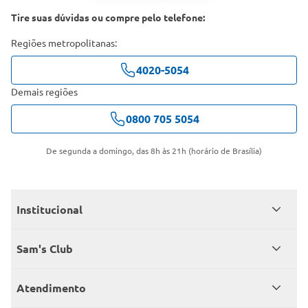
Tire suas dúvidas ou compre pelo telefone:
Regiões metropolitanas:
4020-5054
Demais regiões
0800 705 5054
De segunda a domingo, das 8h às 21h (horário de Brasília)
Institucional
Quem somos
Sam's Club
Catálogo
Seja sócio
Atendimento
Trabalhe conosco