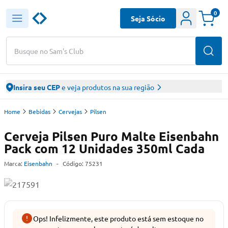
0
Seja Sócio
Busque no Sam's Club
Insira seu CEP
e veja produtos na sua região
Home
Bebidas
Cervejas
Pilsen
Cerveja Pilsen Puro Malte Eisenbahn
Pack com 12 Unidades 350ml Cada
Marca:
Eisenbahn
-
Código:
75231
Ops! Infelizmente, este produto está sem estoque no