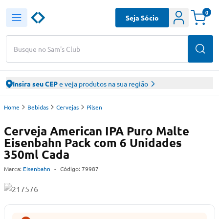
0
Seja Sócio
Busque no Sam's Club
Insira seu CEP
e veja produtos na sua região
Home
Bebidas
Cervejas
Pilsen
Cerveja American IPA Puro Malte
Eisenbahn Pack com 6 Unidades
350ml Cada
Marca:
Eisenbahn
-
Código:
79987