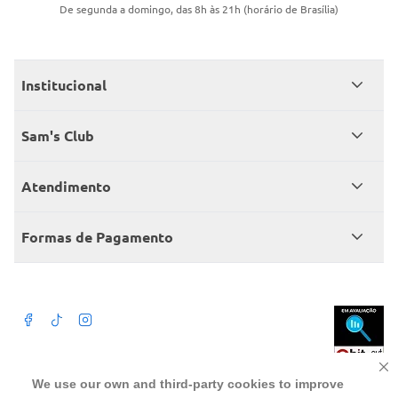
De segunda a domingo, das 8h às 21h (horário de Brasília)
Institucional
Quem somos
Sam's Club
Catálogo
Seja sócio
Atendimento
Trabalhe conosco
Benefícios
Fale conosco
Encontre um Clube
Formas de Pagamento
Member’s Mark
Atendimento em libras
Televendas
Cartão crédito Sam’s Club
+Negócios
Blog
Dúvidas frequentes
Termos de Uso
Beba com moderação. A Venda e o consumo de bebida alcoólica são
We use our own and third-party cookies to improve
proibidos para menores de 18 anos. Preços, ofertas e condições exclusivas