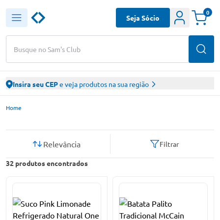
0
Seja Sócio
Busque no Sam's Club
Insira seu CEP
e veja produtos na sua região
Sam’s Club – Faça suas compras online
Home
Relevância
Filtrar
32
produtos encontrados