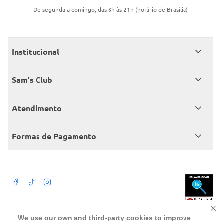
De segunda a domingo, das 8h às 21h (horário de Brasília)
Institucional
Quem somos
Sam's Club
Catálogo
Seja sócio
Atendimento
Trabalhe conosco
Benefícios
Fale conosco
Encontre um Clube
Formas de Pagamento
Member’s Mark
Atendimento em libras
Televendas
Cartão crédito Sam’s Club
+Negócios
Blog
Dúvidas frequentes
Termos de Uso
Beba com moderação. A Venda e o consumo de bebida alcoólica são
We use our own and third-party cookies to improve
proibidos para menores de 18 anos. Preços, ofertas e condições exclusivas