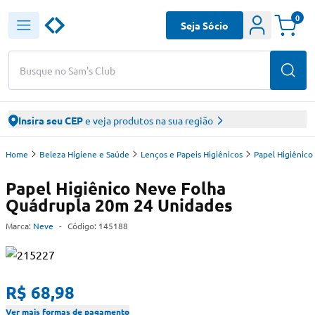
0
Seja Sócio
Busque no Sam's Club
Insira seu CEP
e veja produtos na sua região
Home
Beleza Higiene e Saúde
Lenços e Papeis Higiênicos
Papel Higiênico
Papel Higiênico Neve Folha
Quádrupla 20m 24 Unidades
Marca:
Neve
-
Código:
145188
R$ 68,98
Ver mais formas de pagamento