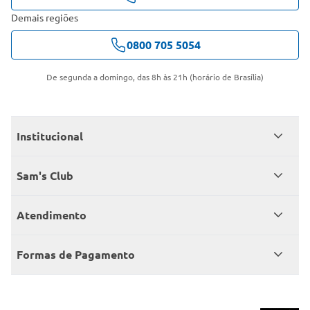
Demais regiões
0800 705 5054
De segunda a domingo, das 8h às 21h (horário de Brasília)
Institucional
Quem somos
Sam's Club
Catálogo
Seja sócio
Atendimento
Trabalhe conosco
Benefícios
Fale conosco
Encontre um Clube
Formas de Pagamento
Member’s Mark
Atendimento em libras
Televendas
Cartão crédito Sam’s Club
+Negócios
Blog