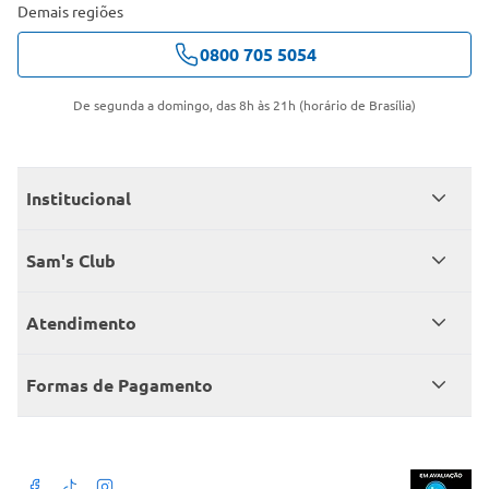
Demais regiões
0800 705 5054
De segunda a domingo, das 8h às 21h (horário de Brasília)
Institucional
Quem somos
Sam's Club
Catálogo
Seja sócio
Atendimento
Trabalhe conosco
Benefícios
Fale conosco
Encontre um Clube
Formas de Pagamento
Member’s Mark
Atendimento em libras
Televendas
Cartão crédito Sam’s Club
+Negócios
Blog