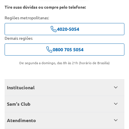
Tire suas dúvidas ou compre pelo telefone:
Regiões metropolitanas:
4020-5054
Demais regiões
0800 705 5054
De segunda a domingo, das 8h às 21h (horário de Brasília)
Institucional
Quem somos
Sam's Club
Catálogo
Seja sócio
Atendimento
Trabalhe conosco