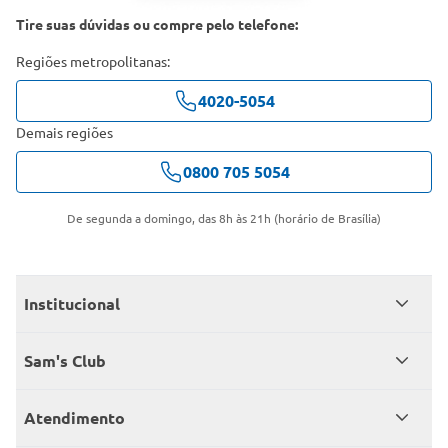
Tire suas dúvidas ou compre pelo telefone:
Regiões metropolitanas:
4020-5054
Demais regiões
0800 705 5054
De segunda a domingo, das 8h às 21h (horário de Brasília)
Institucional
Quem somos
Sam's Club
Catálogo
Seja sócio
Atendimento
Trabalhe conosco