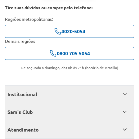
Tire suas dúvidas ou compre pelo telefone:
Regiões metropolitanas:
4020-5054
Demais regiões
0800 705 5054
De segunda a domingo, das 8h às 21h (horário de Brasília)
Institucional
Quem somos
Sam's Club
Catálogo
Seja sócio
Atendimento
Trabalhe conosco