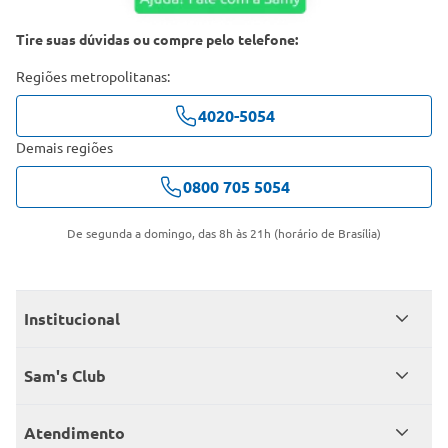
Tire suas dúvidas ou compre pelo telefone:
Regiões metropolitanas:
4020-5054
Demais regiões
0800 705 5054
De segunda a domingo, das 8h às 21h (horário de Brasília)
Institucional
Quem somos
Sam's Club
Catálogo
Seja sócio
Atendimento
Trabalhe conosco