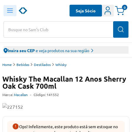
0
Seja Sócio
Busque no Sam's Club
Insira seu CEP
e veja produtos na sua região
Home
Bebidas
Destilados
Whisky
Whisky The Macallan 12 Anos Sherry
Oak Cask 700ml
Marca:
Macallan
-
Código:
141552
Ops! Infelizmente, este produto está sem estoque no