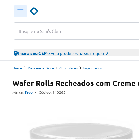
Busque no Sam's Club
Insira seu CEP
e veja produtos na sua região
Home
Mercearia Doce
Chocolates
Importados
Wafer Rolls Recheados com Creme 
Marca:
Tago
-
Código:
110265