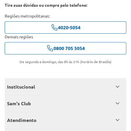
Tire suas dúvidas ou compre pelo telefone:
Regiões metropolitanas:
4020-5054
Demais regiões
0800 705 5054
De segunda a domingo, das 8h às 21h (horário de Brasília)
Institucional
Quem somos
Sam's Club
Catálogo
Seja sócio
Atendimento
Trabalhe conosco
Benefícios