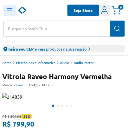
0
Seja Sócio
Busque no Sam's Club
Insira seu CEP
e veja produtos na sua região
Home
Eletrônicos e Informática
Audio
Audio Portatil
Vitrola Raveo Harmony Vermelha
Marca:
Raveo
-
Código:
143755
R$ 1.299,98
-
38
%
R$ 799,90