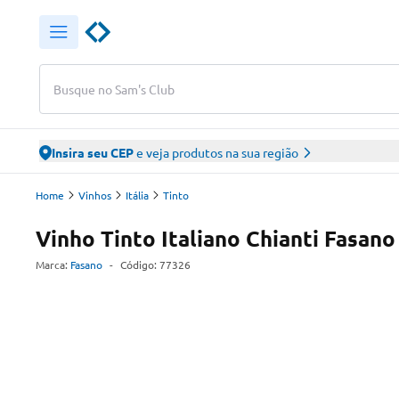
Busque no Sam's Club
Insira seu CEP
e veja produtos na sua região
Home
Vinhos
Itália
Tinto
Vinho Tinto Italiano Chianti Fasan
Marca:
Fasano
-
Código:
77326