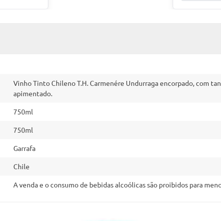
Vinho Tinto Chileno T.H. Carmenére Undurraga encorpado, com tan
apimentado.
750ml
750ml
Garrafa
Chile
A venda e o consumo de bebidas alcoólicas são proibidos para menor