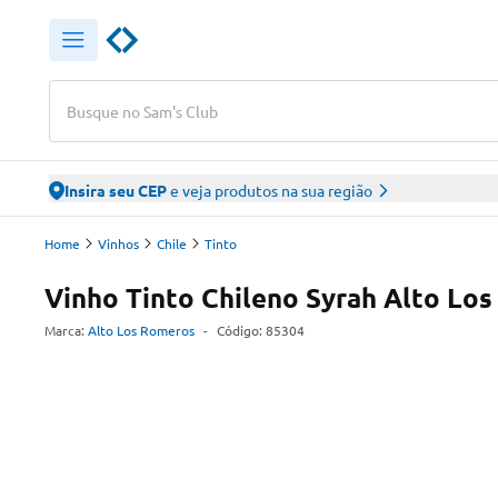
Busque no Sam's Club
Insira seu CEP
e veja produtos na sua região
Home
Vinhos
Chile
Tinto
Vinho Tinto Chileno Syrah Alto Lo
Marca:
Alto Los Romeros
-
Código:
85304