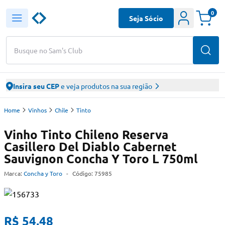
0
Seja Sócio
Busque no Sam's Club
Insira seu CEP
e veja produtos na sua região
Home
Vinhos
Chile
Tinto
Vinho Tinto Chileno Reserva
Casillero Del Diablo Cabernet
Sauvignon Concha Y Toro L 750ml
Marca:
Concha y Toro
-
Código:
75985
R$ 54,48