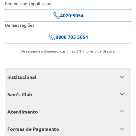
Regiões metropolitanas:
4020-5054
Demais regiões
0800 705 5054
De segunda a domingo, das 8h às 21h (horário de Brasília)
Institucional
Quem somos
Sam's Club
Catálogo
Seja sócio
Atendimento
Trabalhe conosco
Benefícios
Fale conosco
Encontre um Clube
Formas de Pagamento
Member’s Mark