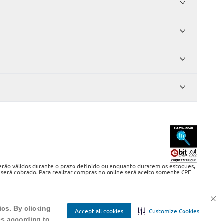
serão válidos durante o prazo definido ou enquanto durarem os estoques,
 será cobrado. Para realizar compras no online será aceito somente CPF
ics. By clicking
Accept all cookies
Customize Cookies
es according to