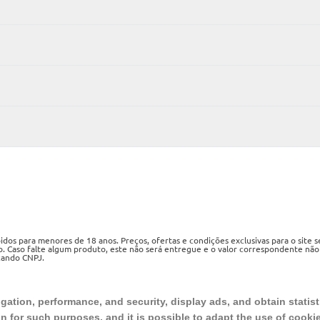
os para menores de 18 anos. Preços, ofertas e condições exclusivas para o site 
o. Caso falte algum produto, este não será entregue e o valor correspondente não
izando CNPJ.
ueri, SP, CEP 06460-020
ation, performance, and security, display ads, and obtain statist
on for such purposes, and it is possible to adapt the use of cooki