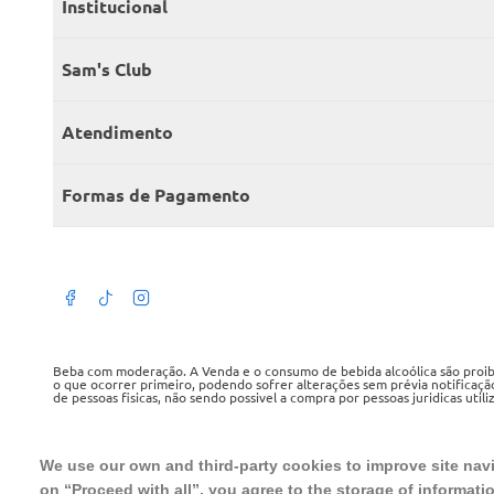
Institucional
Quem somos
Sam's Club
Catálogo
Seja sócio
Atendimento
Trabalhe conosco
Benefícios
Fale conosco
Encontre um Clube
Formas de Pagamento
Member’s Mark
Atendimento em libras
Televendas
Cartão crédito Sam’s Club
+Negócios
Blog
Dúvidas frequentes
Termos de Uso
Beba com moderação. A Venda e o consumo de bebida alcoólica são proibid
o que ocorrer primeiro, podendo sofrer alterações sem prévia notificaçã
de pessoas fisicas, não sendo possivel a compra por pessoas juridicas util
Política de privacidade
WMB SUPERMERCADOS DO BRASIL LTDA
Política de trocas e devoluções
CNPJ sob o n° 00.063.960/0001-09, sediada na Av. Tucunaré, n° 125, Bar
We use our own and third-party cookies to improve site navig
Tel.: 4020 5054
on “Proceed with all”, you agree to the storage of informati
Regulamento cashback