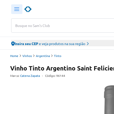
Busque no Sam's Club
Insira seu CEP
e veja produtos na sua região
Home
Vinhos
Argentina
Tinto
Vinho Tinto Argentino Saint Felici
Marca:
Catena Zapata
-
Código:
96144