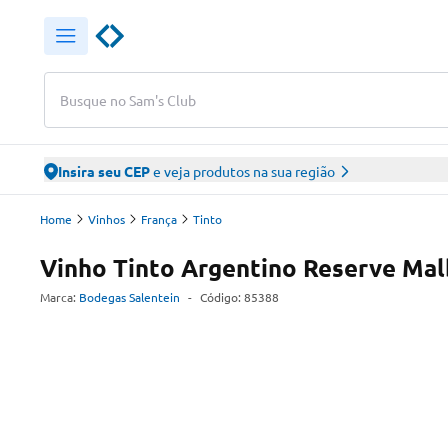
Busque no Sam's Club
Insira seu CEP
e veja produtos na sua região
Home
Vinhos
França
Tinto
Vinho Tinto Argentino Reserve Mal
Marca:
Bodegas Salentein
-
Código:
85388