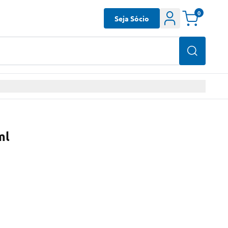
0
Seja Sócio
ml